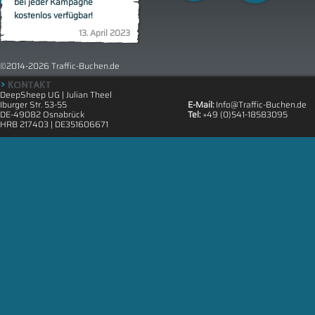
bei jeder Kampagne
kostenlos verfügbar!
13. April 2023
©2014-2026 Traffic-Buchen.de
DeepSheep UG | Julian Theel
Iburger Str. 53-55
E-Mail:
Info@Traffic-Buchen.de
DE-49082 Osnabrück
Tel:
+49 (0)541-18583095
HRB 217403 | DE351606671